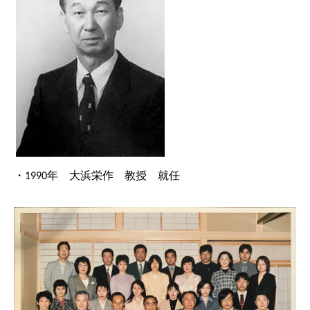
・
年
大浜栄作 教授 就任
1990