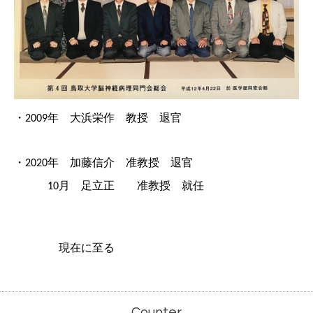
・
年 大浜栄作 教授 退官
2009
・
年 加藤信介 准教授 退官
2020
月 足立正 准教授 就任
10
現在に至る
Counter