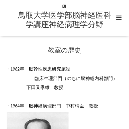
鳥取大学医学部脳神経医科
学講座神経病理学分野
教室の歴史
・
年 脳幹性疾患研究施設
1962
臨床生理部門（のちに脳神経内科部門）
下田又季雄 教授
・
年 脳神経病理部門 中村晴臣 教授
1964