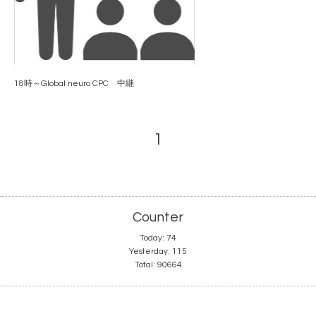
18時～Global neuro CPC 中継
1
Counter
Today:
74
Yesterday:
115
Total:
90664