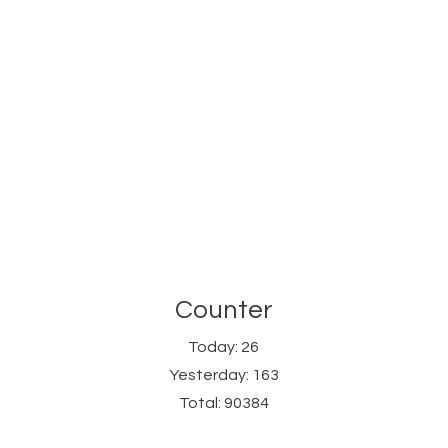
Counter
Today:
26
Yesterday:
163
Total:
90384