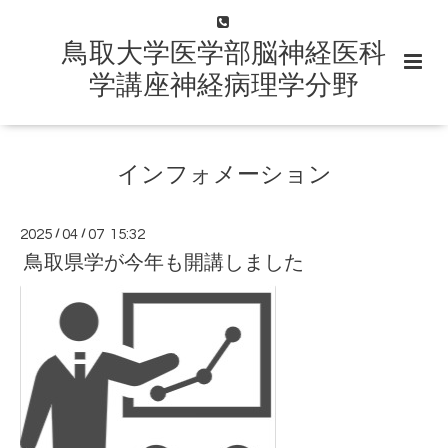
鳥取大学医学部脳神経医科
学講座神経病理学分野
インフォメーション
2025
/
04
/
07 15:32
鳥取県学が今年も開講しました