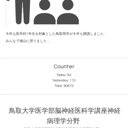
今年も医学科1年生を対象とした鳥取県学が今年も開講しました．
みんなで城山に登りました．
Counter
Today:
82
Yesterday:
115
Total:
90672
鳥取大学医学部脳神経医科学講座神経
病理学分野